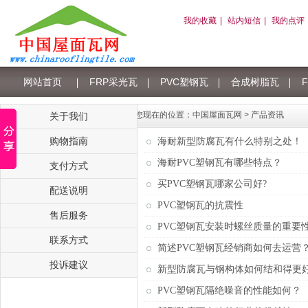
我的收藏
|
站内短信
|
我的点评
网站首页
FRP采光瓦
PVC塑钢瓦
合成树脂瓦
树脂瓦积分
您现在的位置：
中国屋面瓦网
>
产品资讯
关于我们
购物指南
海耐新型防腐瓦有什么特别之处！
海耐PVC塑钢瓦有哪些特点？
支付方式
买PVC塑钢瓦哪家公司好?
配送说明
PVC塑钢瓦的抗震性
售后服务
PVC塑钢瓦安装时螺丝质量的重要
联系方式
简述PVC塑钢瓦经销商如何去运营
投诉建议
新型防腐瓦与钢构体如何结和得更
PVC塑钢瓦隔绝噪音的性能如何？