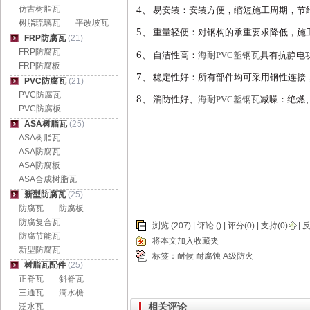
4
仿古树脂瓦
、
易安装：安装方便，缩短施工周期，节
树脂琉璃瓦
平改坡瓦
5
、
重量轻便：对钢构的承重要求降低，施
FRP防腐瓦
(21)
FRP防腐瓦
6
、
自洁性高：
海耐PVC塑钢瓦
具有抗静电
FRP防腐板
7
、
稳定性好：所有部件均可采用钢性连接
PVC防腐瓦
(21)
PVC防腐瓦
8
、
消防性好、
海耐PVC塑钢瓦
减噪：绝燃
PVC防腐板
ASA树脂瓦
(25)
ASA树脂瓦
ASA防腐瓦
ASA防腐板
ASA合成树脂瓦
新型防腐瓦
(25)
防腐瓦
防腐板
防腐复合瓦
浏览 (207) |
评论
() | 评分(0) |
支持(
0
)
|
反
防腐节能瓦
将本文加入收藏夹
新型防腐瓦
标签：
耐候
耐腐蚀
A级防火
树脂瓦配件
(25)
正脊瓦
斜脊瓦
三通瓦
滴水檐
相关评论
泛水瓦