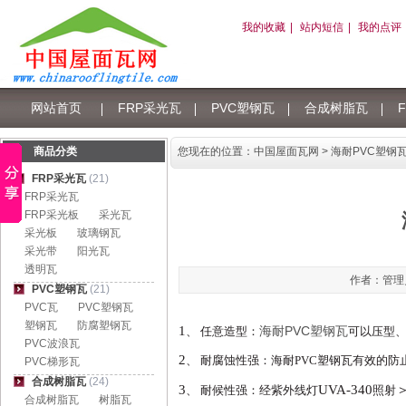
我的收藏
|
站内短信
|
我的点评
网站首页
FRP采光瓦
PVC塑钢瓦
合成树脂瓦
树脂瓦积分
商品分类
您现在的位置：
中国屋面瓦网
> 海耐PVC塑钢
FRP采光瓦
(21)
FRP采光瓦
FRP采光板
采光瓦
采光板
玻璃钢瓦
采光带
阳光瓦
透明瓦
作者：管理员 
PVC塑钢瓦
(21)
PVC瓦
PVC塑钢瓦
塑钢瓦
防腐塑钢瓦
1
海耐PVC塑钢瓦
、
任意造型：
可以压型
PVC波浪瓦
2
、
耐腐蚀性强：
海耐PVC塑钢瓦
有效的防
PVC梯形瓦
合成树脂瓦
(24)
3
UVA-340
、
耐候性强：经紫外线灯
照射
合成树脂瓦
树脂瓦