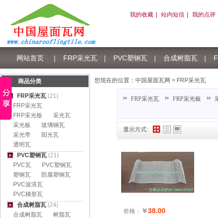
我的收藏
|
站内短信
|
我的点评
网站首页
FRP采光瓦
PVC塑钢瓦
合成树脂瓦
树脂瓦积分
您现在的位置：
中国屋面瓦网
>
FRP采光瓦
商品分类
FRP采光瓦
(21)
FRP采光瓦
FRP采光板
FRP采光瓦
FRP采光板
采光瓦
采光板
玻璃钢瓦
显示方式:
采光带
阳光瓦
透明瓦
PVC塑钢瓦
(21)
PVC瓦
PVC塑钢瓦
塑钢瓦
防腐塑钢瓦
PVC波浪瓦
PVC梯形瓦
合成树脂瓦
(24)
￥
38.00
价格：
合成树脂瓦
树脂瓦