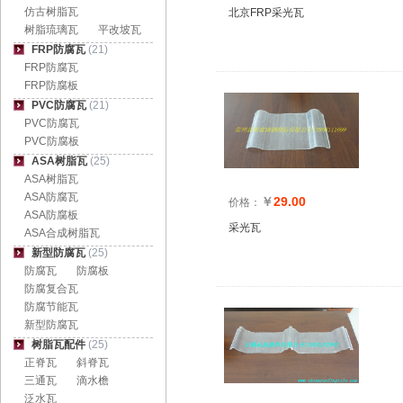
仿古树脂瓦
北京FRP采光瓦
树脂琉璃瓦
平改坡瓦
FRP防腐瓦
(21)
FRP防腐瓦
FRP防腐板
PVC防腐瓦
(21)
PVC防腐瓦
PVC防腐板
ASA树脂瓦
(25)
ASA树脂瓦
ASA防腐瓦
￥
29.00
价格：
ASA防腐板
采光瓦
ASA合成树脂瓦
新型防腐瓦
(25)
防腐瓦
防腐板
防腐复合瓦
防腐节能瓦
新型防腐瓦
树脂瓦配件
(25)
正脊瓦
斜脊瓦
三通瓦
滴水檐
泛水瓦