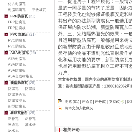
一、促进房子工程轻质化：一般情
仿古树脂瓦
量的一同尽量的节约了质量，因此
树脂琉璃瓦
平改坡瓦
工程轻质化也能够保证根底安定和
FRP防腐瓦
(21)
其出产的办法新型防腐瓦一般选用
FRP防腐瓦
保证屋内防水防潮。新型防腐瓦加
FRP防腐板
外。三、完结隔热避光的效果：一
PVC防腐瓦
(21)
且运用新型防腐瓦一般都是用来树
PVC防腐瓦
PVC防腐板
的新型防腐瓦由于厚度较好且质地
ASA树脂瓦
(25)
类存储的物品不遭到光线直射发作
ASA树脂瓦
化和运用功能的要求，新型防腐瓦
ASA防腐瓦
也是运用新型防腐瓦树立工程不可
ASA防腐板
万户。
ASA合成树脂瓦
本文著作权属：国内专业的新型防腐瓦制造
新型防腐瓦
(25)
重！咨询新型防腐瓦产品：13806182962和
防腐瓦
防腐板
防腐复合瓦
防腐节能瓦
浏览 (81) |
评论
() | 评分(0) |
支持(
0
)
|
反
新型防腐瓦
将本文加入收藏夹
树脂瓦配件
(25)
正脊瓦
斜脊瓦
三通瓦
滴水檐
相关评论
泛水瓦