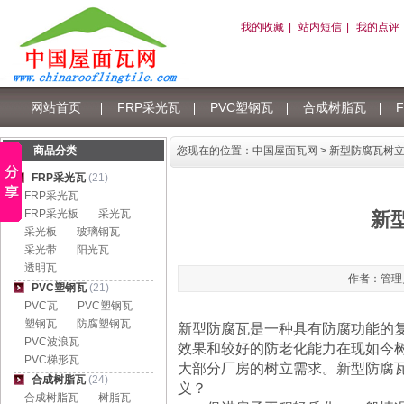
我的收藏
|
站内短信
|
我的点评
网站首页
FRP采光瓦
PVC塑钢瓦
合成树脂瓦
树脂瓦积分
商品分类
您现在的位置：
中国屋面瓦网
> 新型防腐瓦树
FRP采光瓦
(21)
FRP采光瓦
FRP采光板
采光瓦
新
采光板
玻璃钢瓦
采光带
阳光瓦
透明瓦
作者：管理员 
PVC塑钢瓦
(21)
PVC瓦
PVC塑钢瓦
塑钢瓦
防腐塑钢瓦
新型防腐瓦是一种具有防腐功能的
PVC波浪瓦
效果和较好的防老化能力在现如今
PVC梯形瓦
大部分厂房的树立需求。新型防腐
合成树脂瓦
(24)
义？
合成树脂瓦
树脂瓦