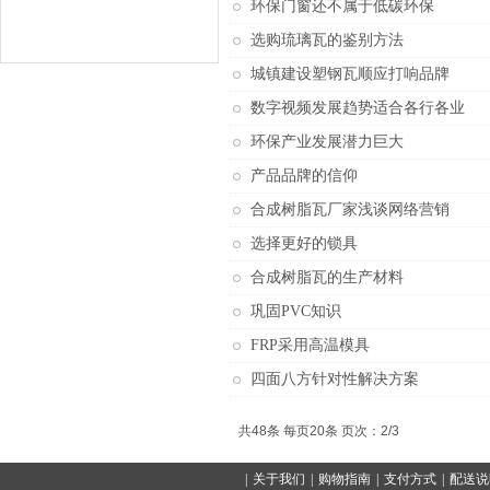
环保门窗还不属于低碳环保
选购琉璃瓦的鉴别方法
城镇建设塑钢瓦顺应打响品牌
数字视频发展趋势适合各行各业
环保产业发展潜力巨大
产品品牌的信仰
合成树脂瓦厂家浅谈网络营销
选择更好的锁具
合成树脂瓦的生产材料
巩固PVC知识
FRP采用高温模具
四面八方针对性解决方案
共48条 每页20条 页次：2/3
|
关于我们
|
购物指南
|
支付方式
|
配送说