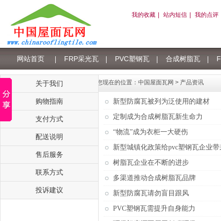
我的收藏
|
站内短信
|
我的点评
网站首页
FRP采光瓦
PVC塑钢瓦
合成树脂瓦
树脂瓦积分
您现在的位置：
中国屋面瓦网
>
产品资讯
关于我们
购物指南
新型防腐瓦被列为泛使用的建材
定制成为合成树脂瓦新生命力
支付方式
“物流”成为衣柜一大硬伤
配送说明
新型城镇化政策给pvc塑钢瓦企业
售后服务
树脂瓦企业在不断的进步
联系方式
多渠道推动合成树脂瓦品牌
投诉建议
新型防腐瓦请勿盲目跟风
PVC塑钢瓦需提升自身能力