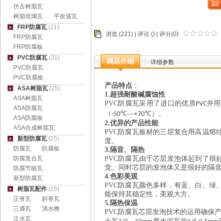
仿古树脂瓦
树脂琉璃瓦
平改坡瓦
FRP防腐瓦
(21)
浏览 (221) |
评论
() | 评分(0)
FRP防腐瓦
FRP防腐板
PVC防腐瓦
(21)
商品介绍
详细参数
PVC防腐瓦
PVC防腐板
产品特点
：
ASA树脂瓦
(25)
1.
超强耐酸碱腐蚀性
ASA树脂瓦
PVC
防腐瓦采用了进口的优质
并用
PVC
ASA防腐瓦
（
℃—
℃）。
-50
+70
ASA防腐板
2.
优异的产品性能
ASA合成树脂瓦
PVC
防腐瓦板材的三层复合用高温熔
新型防腐瓦
(25)
度。
防腐瓦
防腐板
3.
隔音、隔热
防腐复合瓦
PVC
防腐瓦由于芯层发泡体起到了很
觉。同时芯层的发泡体又是很好的隔
防腐节能瓦
4.
色彩美观
新型防腐瓦
PVC
防腐瓦颜色多样，有蓝、白、绿
树脂瓦配件
(25)
能保持其稳定性，美观大方。
正脊瓦
斜脊瓦
5.
隔热保温
三通瓦
滴水檐
PVC
防腐瓦芯层发泡技术的运用确保
泛水瓦