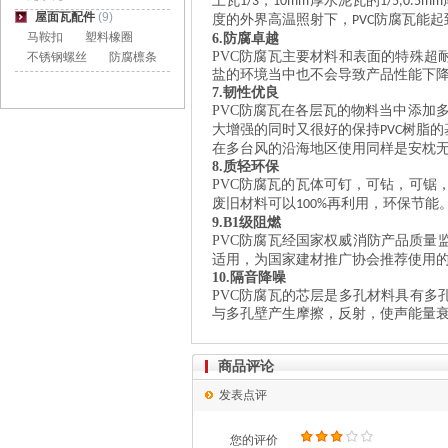
土瓦
，
厚水泥瓦的
1/3
10mm
1/5,0.5mm
屋面瓦配件
(9)
度的外界高温照射下，
防腐瓦能起
PVC
马鞍扣
塑料橡圈
6.
防腐卓越
PVC
防腐瓦主要材料和表面的特殊超
不锈钢螺丝
防腐檩条
盐的环境当中也不会导致产品性能下
7.
韧性优良
PVC
防腐瓦在各层瓦的物料当中添加
大增强的同时又很好的保持
树脂的
PVC
在多台风的沿海地区使用同样是安枕
8.
质轻环保
PVC
防腐瓦的瓦体可钉，可钻，可锯
废旧材料可以
再利用，环保节能
100%
9.
B1
级阻燃
PVC
防腐瓦经国家权威消防产品质量
适用，为国家建材推广协会推荐使用
10.
隔音降噪
PVC
防腐瓦的芯层是多孔材料具有多
与多孔壁产生摩擦，反射，使声能量
商品评论
发表点评
您的评价