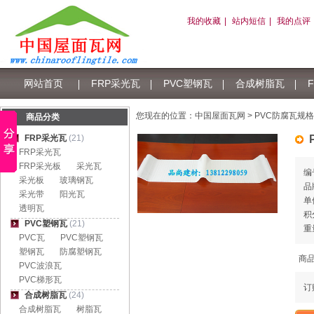
我的收藏
|
站内短信
|
我的点评
网站首页
FRP采光瓦
PVC塑钢瓦
合成树脂瓦
树脂瓦积分
您现在的位置：
中国屋面瓦网
> PVC防腐瓦规格
商品分类
FRP采光瓦
(21)
FRP采光瓦
FRP采光板
采光瓦
编
采光板
玻璃钢瓦
品
采光带
阳光瓦
单
透明瓦
积
PVC塑钢瓦
(21)
重
PVC瓦
PVC塑钢瓦
塑钢瓦
防腐塑钢瓦
商
PVC波浪瓦
PVC梯形瓦
订
合成树脂瓦
(24)
合成树脂瓦
树脂瓦