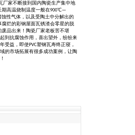
钢瓦厂家不断接到国内陶瓷生产集中地
期高温烧制温度一般在900℃—
腐蚀性气体，以及受陶土中分解出的
事腐烂的彩钢屋面瓦锈渣会零星的脱
的废品出来！陶瓷厂家老板苦不堪
以起到抗腐蚀作用，喜出望外，纷纷来
年受益，即使PVC塑钢瓦寿终正寝，
领域的市场拓展有很多成功案例，让陶
手！