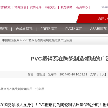
我的收藏
|
站内短信
|
我的点评
|
我的积分
|
积分换赠
|
会员中心
|
Sear
您好，
塑钢瓦
合成树脂瓦
FRP防腐瓦
PVC防腐瓦
ASA树脂瓦
：
中国屋面瓦网
> PVC塑钢瓦在陶瓷制造领域的广泛应用
PVC塑钢瓦在陶瓷制造领域的广
作者：管理员 发布于：2014-05-10 10:53:31 文字：【
大
】
VC塑钢瓦在陶瓷制造领域的广泛应用
瓦在陶瓷领域大显身手！PVC塑钢瓦为陶瓷制品质量保驾护航！塑