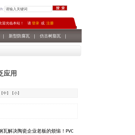
ch:
欢迎光临本站！ 请
登录
或
注册
新型防腐瓦
仿古树脂瓦
泛应用
【
中
】【
小
】
钢瓦解决陶瓷企业老板的烦恼！PVC