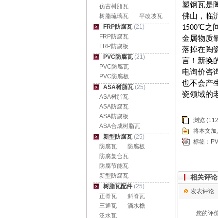
塑钢瓦是
仿古树脂瓦
树脂琉璃瓦
平改坡瓦
佛山，临
FRP防腐瓦
(21)
1500
FRP防腐瓦
金属物质
FRP防腐板
落掉在陶
PVC防腐瓦
(21)
言！新换
PVC防腐瓦
电询价咨
PVC防腐板
也不会产
ASA树脂瓦
(25)
瓷领域的
ASA树脂瓦
ASA防腐瓦
ASA防腐板
浏览 (112
ASA合成树脂瓦
将本文加
新型防腐瓦
(25)
标签：
P
防腐瓦
防腐板
防腐复合瓦
防腐节能瓦
新型防腐瓦
相关评论
树脂瓦配件
(25)
发表评论
正脊瓦
斜脊瓦
三通瓦
滴水檐
您的评
泛水瓦