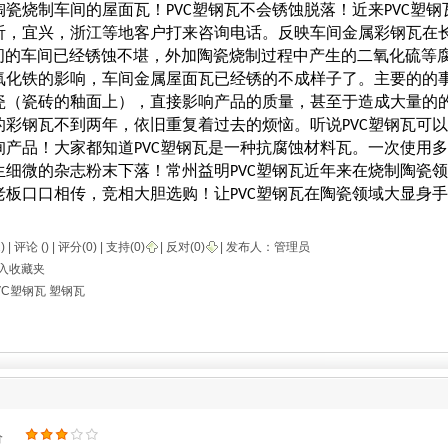
陶瓷烧制车间的屋面瓦！PVC塑钢瓦不会锈蚀脱落！近来PVC塑
沂，宜兴，浙江等地客户打来咨询电话。反映车间金属彩钢瓦在长
℃之间的车间已经锈蚀不堪，外加陶瓷烧制过程中产生的二氧化硫等
氧化铁的影响，车间金属屋面瓦已经锈的不成样子了。主要的的
瓷（瓷砖的釉面上），直接影响产品的质量，甚至于造成大量的
的彩钢瓦不到两年，依旧重复着过去的烦恼。听说PVC塑钢瓦可
询产品！大家都知道PVC塑钢瓦是一种抗腐蚀材料瓦。一次使用多
生细微的杂志粉末下落！常州益明PVC塑钢瓦近年来在烧制陶瓷
老板口口相传，竞相大胆选购！让PVC塑钢瓦在陶瓷领域大显身
) |
评论
() | 评分(0) |
支持(
0
)
|
反对(
0
)
| 发布人：
管理员
入收藏夹
VC塑钢瓦
塑钢瓦
价