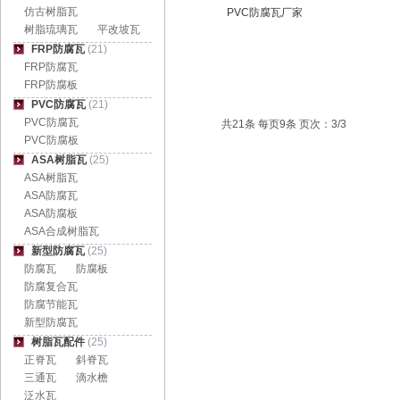
仿古树脂瓦
PVC防腐瓦厂家
树脂琉璃瓦
平改坡瓦
FRP防腐瓦
(21)
FRP防腐瓦
FRP防腐板
PVC防腐瓦
(21)
PVC防腐瓦
共21条 每页9条 页次：3/3
PVC防腐板
ASA树脂瓦
(25)
ASA树脂瓦
ASA防腐瓦
ASA防腐板
ASA合成树脂瓦
新型防腐瓦
(25)
防腐瓦
防腐板
防腐复合瓦
防腐节能瓦
新型防腐瓦
树脂瓦配件
(25)
正脊瓦
斜脊瓦
三通瓦
滴水檐
泛水瓦