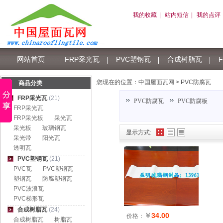
我的收藏
|
站内短信
|
我的点评
网站首页
FRP采光瓦
PVC塑钢瓦
合成树脂瓦
树脂瓦积分
您现在的位置：
中国屋面瓦网
>
PVC防腐瓦
商品分类
FRP采光瓦
(21)
PVC防腐瓦
PVC防腐板
FRP采光瓦
FRP采光板
采光瓦
采光板
玻璃钢瓦
显示方式:
采光带
阳光瓦
透明瓦
PVC塑钢瓦
(21)
PVC瓦
PVC塑钢瓦
塑钢瓦
防腐塑钢瓦
PVC波浪瓦
PVC梯形瓦
合成树脂瓦
(24)
￥
34.00
价格：
合成树脂瓦
树脂瓦